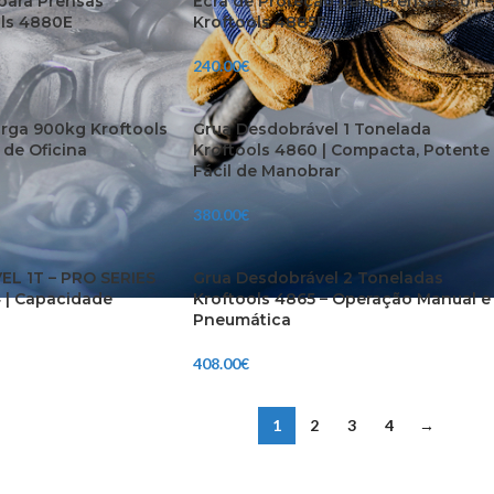
para Prensas
Ecrã de Proteção para Prensas 30T –
ols 4880E
Kroftools 4885E
240.00
€
arga 900kg Kroftools
Grua Desdobrável 1 Tonelada
 de Oficina
Kroftools 4860 | Compacta, Potente
Fácil de Manobrar
380.00
€
L 1T – PRO SERIES
Grua Desdobrável 2 Toneladas
| Capacidade
Kroftools 4865 – Operação Manual e
Pneumática
408.00
€
1
2
3
4
→