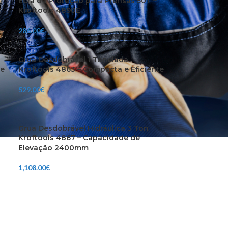
Ecrã de Proteção para Prensas 50T –
Kroftools 4890E
286.00
€
Grua Desdobrável 1 Tonelada
 e
Kroftools 4863 – Compacta e Eficiente
529.00
€
Grua Desdobrável Hidráulica 3 Ton
Kroftools 4867 – Capacidade de
Elevação 2400mm
1,108.00
€