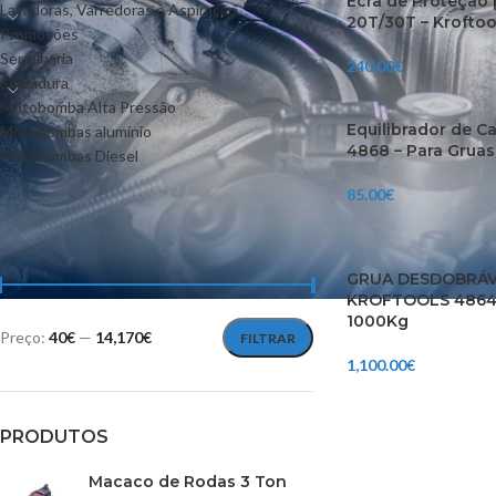
Ecrã de Proteção 
Lavadoras, Varredoras e Aspiração
20T/30T – Krofto
Promoções
Serralharia
240.00
€
Soldadura
Motobomba Alta Pressão
Equilibrador de C
Motobombas alumínio
4868 – Para Gruas
Motobombas Diesel
85.00
€
FILTRAR POR PREÇO
GRUA DESDOBRÁVE
KROFTOOLS 4864 
1000Kg
Preço:
40€
—
14,170€
FILTRAR
1,100.00
€
PRODUTOS
Macaco de Rodas 3 Ton