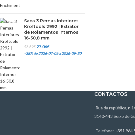
Saca 3 Pernas Interiores
Kroftools 2992 | Extrator
de Rolamentos Internos
16-50,8 mm
27.06
€
43.69
€
-38%
de 2026-07-06 a 2026-09-30
CONTACTOS
Rua da república, n 1
3140-443 Seixo de G
Telefone:
+351 964 