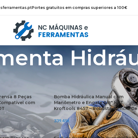
ferramentas.pt
Portes gratuitos em compras superiores a 100€
menta Hidráu
ta Hidráulica
Mostrar
9
rensa 8 Peças
Bomba Hidráulica Manual com
 Compatível com
Manômetro e Engate 3/8″ NPT
0T
Kroftools 8457 – Robusta e Eficiente
339.45
€