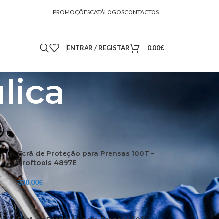
PROMOÇÕES
CATÁLOGOS
CONTACTOS
ENTRAR / REGISTAR
0.00
€
lica
24
36
Ecrã de Proteção para Prensas 100T –
Kroftools 4897E
338.00
€