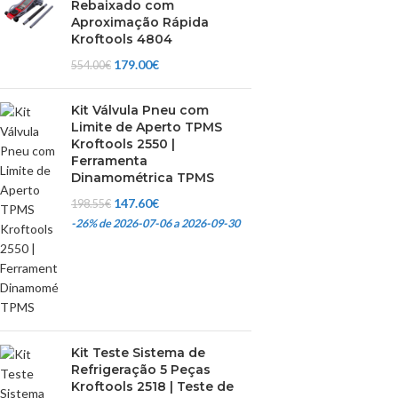
Rebaixado com
Aproximação Rápida
Kroftools 4804
179.00
€
554.00
€
Kit Válvula Pneu com
Limite de Aperto TPMS
Kroftools 2550 |
Ferramenta
Dinamométrica TPMS
147.60
€
198.55
€
-26%
de 2026-07-06 a 2026-09-30
Kit Teste Sistema de
Refrigeração 5 Peças
Kroftools 2518 | Teste de