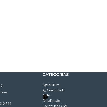
CATEGORIAS
Agricultura
43
Ar Comprimido
atoes
Auto
Canalização
512 744
Construção Civil