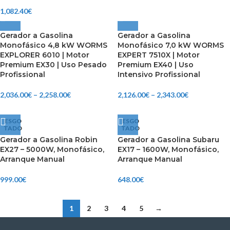
1,082.40
€
Gerador a Gasolina
Gerador a Gasolina
Monofásico 4,8 kW WORMS
Monofásico 7,0 kW WORMS
EXPLORER 6010 | Motor
EXPERT 7510X | Motor
Premium EX30 | Uso Pesado
Premium EX40 | Uso
Profissional
Intensivo Profissional
2,036.00
€
–
2,258.00
€
2,126.00
€
–
2,343.00
€
ESGO
ESGO
TADO
TADO
Gerador a Gasolina Robin
Gerador a Gasolina Subaru
EX27 – 5000W, Monofásico,
EX17 – 1600W, Monofásico,
Arranque Manual
Arranque Manual
999.00
€
648.00
€
1
2
3
4
5
→