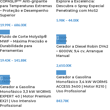
COPASLIP™ Anti-gripante
Explore a Excelência:
para Temperaturas Extremas
Descubra o Spray Especial
– Proteção e Desempenho
Penetrating com MoS2
Superior
5.98
€
–
44.00
€
19.99
€
–
686.00
€
Fluido de Corte Molyslip®
ESGO
MWF – Máxima Precisão e
TADO
Durabilidade para
Gerador a Diesel Robin DY42
Ferramentas
– 6000W, 9,4 cv, Arranque
Manual
19.43
€
–
141.88
€
2,650.00
€
Gerador a Gasolina
ESGO
TADO
Monofásico 3,4 kW WORMS
ACCESS 3400 | Motor R210 |
Gerador a Gasolina
Uso Profissional
Monofásico 3,3 kW WORMS
EXPERT 40 | Motor Premium
EX21 | Uso Intensivo
843.78
€
Profissional