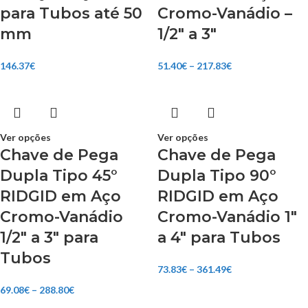
para Tubos até 50
Cromo-Vanádio –
mm
1/2″ a 3″
146.37
€
51.40
€
–
217.83
€
Ver opções
Ver opções
Chave de Pega
Chave de Pega
Dupla Tipo 45°
Dupla Tipo 90°
RIDGID em Aço
RIDGID em Aço
Cromo-Vanádio
Cromo-Vanádio 1″
1/2″ a 3″ para
a 4″ para Tubos
Tubos
73.83
€
–
361.49
€
69.08
€
–
288.80
€