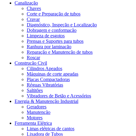
Canalização
Chaves
Corte e Preparação de tubos
Cravar
Diagnóstico, Inspeção e Localização
Dobragem e conformação
Limpeza de esgotos
Prensas e Suportes para tubos
Ranhura por laminação
Reparação e Manutenção de tubos
Roscar
Construção Civil
Cilindros Apeados
Máquinas de corte apeadas
Placas Compactadoras
Réguas Vibratórias
Saltitões
Vibradores de Betão e Acessórios
Energia & Manutenção Industrial
Geradores
Manutenção
Motores
Ferramenta Elétrica
Limas elétricas de cantos
Lixadora de Tubos