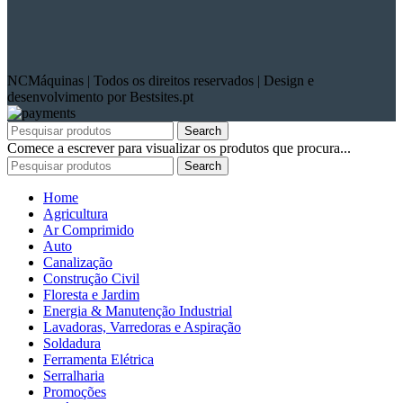
NCMáquinas | Todos os direitos reservados | Design e
desenvolvimento por Bestsites.pt
Search
Comece a escrever para visualizar os produtos que procura...
Search
Home
Agricultura
Ar Comprimido
Auto
Canalização
Construção Civil
Floresta e Jardim
Energia & Manutenção Industrial
Lavadoras, Varredoras e Aspiração
Soldadura
Ferramenta Elétrica
Serralharia
Promoções