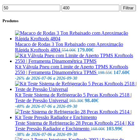
Preço
Preço
Filtrar
mínimo
máximo
Produtos
Macaco de Rodas 3 Ton Rebaixado com Aproximação
O
O
Rápida Kroftools 4804
179.00
€
554.00
€
preço
preço
original
atual
era:
é:
Kit Válvula Pneu com Limite de Aperto TPMS Kroftools
554.00€.
179.00€.
O
O
2550 | Ferramenta Dinamométrica TPMS
147.60
€
198.55
€
preço
preç
-26%
de 2026-07-06 a 2026-09-30
original
atual
era:
é:
198.55€.
147.
Kit Teste Sistema de Refrigeração 5 Peças Kroftools 2518 |
O
O
Teste de Pressão Universal
98.40
€
165.30
€
preço
preço
-40%
de 2026-07-06 a 2026-09-30
original
atual
era:
é:
165.30€.
98.40€.
Teste Sistema de Refrigeração 28 Peças Kroftools 2514 | Kit
O
O
Teste Pressão Radiador e Enchimento
103.99
€
168.00
€
preço
preço
-38%
de 2026-07-06 a 2026-09-30
original
atual