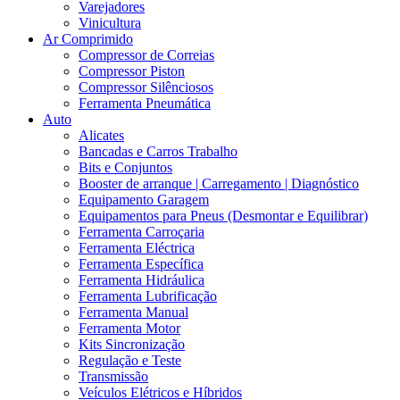
Varejadores
Vinicultura
Ar Comprimido
Compressor de Correias
Compressor Piston
Compressor Silênciosos
Ferramenta Pneumática
Auto
Alicates
Bancadas e Carros Trabalho
Bits e Conjuntos
Booster de arranque | Carregamento | Diagnóstico
Equipamento Garagem
Equipamentos para Pneus (Desmontar e Equilibrar)
Ferramenta Carroçaria
Ferramenta Eléctrica
Ferramenta Específica
Ferramenta Hidráulica
Ferramenta Lubrificação
Ferramenta Manual
Ferramenta Motor
Kits Sincronização
Regulação e Teste
Transmissão
Veículos Elétricos e Híbridos