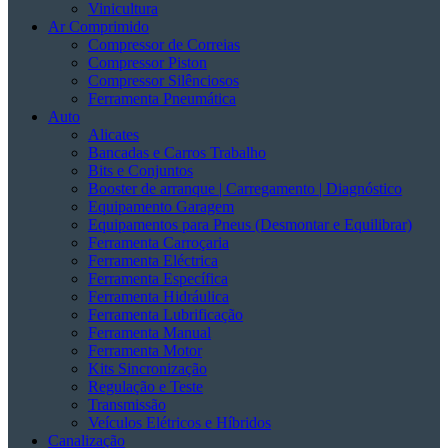
Vinicultura
Ar Comprimido
Compressor de Correias
Compressor Piston
Compressor Silênciosos
Ferramenta Pneumática
Auto
Alicates
Bancadas e Carros Trabalho
Bits e Conjuntos
Booster de arranque | Carregamento | Diagnóstico
Equipamento Garagem
Equipamentos para Pneus (Desmontar e Equilibrar)
Ferramenta Carroçaria
Ferramenta Eléctrica
Ferramenta Específica
Ferramenta Hidráulica
Ferramenta Lubrificação
Ferramenta Manual
Ferramenta Motor
Kits Sincronização
Regulação e Teste
Transmissão
Veículos Elétricos e Híbridos
Canalização