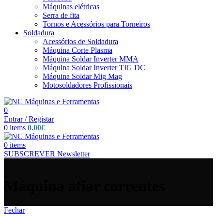
Máquinas elétricas
Serra de fita
Tornos e Acessórios para Torneiros
Soldadura
Acessórios de Soldadura
Máquina Corte Plasma
Máquina Soldar Inverter MMA
Máquina Soldar Inverter TIG DC
Máquina Soldar Mig Mag
Motosoldadores Profissionais
0
Entrar / Registar
0
items
0.00
€
0
items
SUBSCREVER Newsletter
Máquina afiar correntes
Fechar