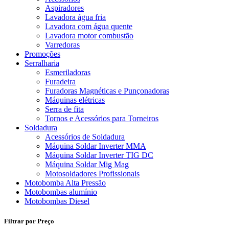
Aspiradores
Lavadora água fria
Lavadora com água quente
Lavadora motor combustão
Varredoras
Promoções
Serralharia
Esmeriladoras
Furadeira
Furadoras Magnéticas e Punçonadoras
Máquinas elétricas
Serra de fita
Tornos e Acessórios para Torneiros
Soldadura
Acessórios de Soldadura
Máquina Soldar Inverter MMA
Máquina Soldar Inverter TIG DC
Máquina Soldar Mig Mag
Motosoldadores Profissionais
Motobomba Alta Pressão
Motobombas alumínio
Motobombas Diesel
Filtrar por Preço