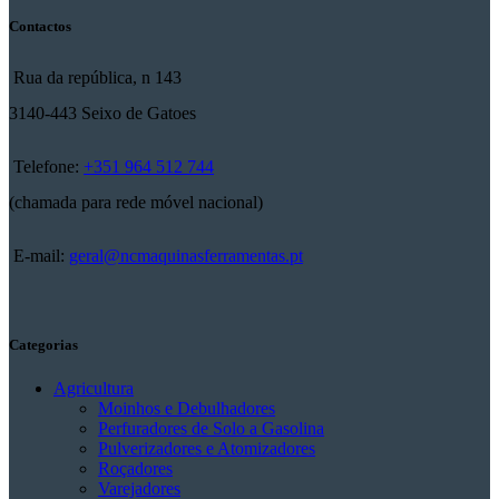
Contactos
Rua da república, n 143
3140-443 Seixo de Gatoes
Telefone:
+351 964 512 744
(chamada para rede móvel nacional)
E-mail:
geral@ncmaquinasferramentas.pt
Categorias
Agricultura
Moinhos e Debulhadores
Perfuradores de Solo a Gasolina
Pulverizadores e Atomizadores
Roçadores
Varejadores