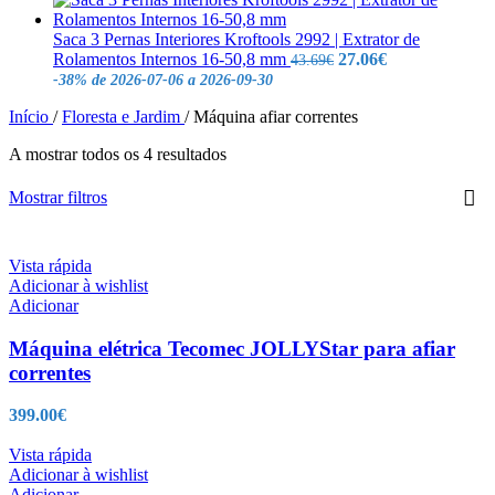
era:
é:
168.00€.
103.99€.
Saca 3 Pernas Interiores Kroftools 2992 | Extrator de
O
O
Rolamentos Internos 16-50,8 mm
27.06
€
43.69
€
preço
preço
-38%
de 2026-07-06 a 2026-09-30
original
atual
Início
/
Floresta e Jardim
/
Máquina afiar correntes
era:
é:
43.69€.
27.06€.
A mostrar todos os 4 resultados
Mostrar filtros
Vista rápida
Adicionar à wishlist
Adicionar
Máquina elétrica Tecomec JOLLYStar para afiar
correntes
399.00
€
Vista rápida
Adicionar à wishlist
Adicionar