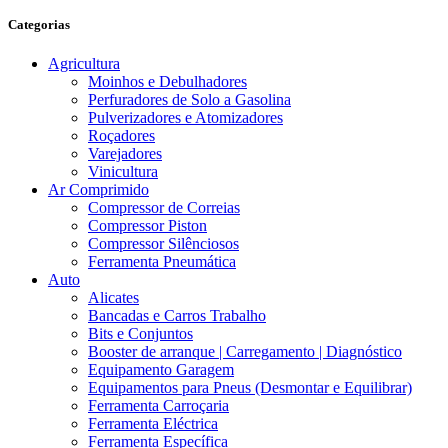
Categorias
Agricultura
Moinhos e Debulhadores
Perfuradores de Solo a Gasolina
Pulverizadores e Atomizadores
Roçadores
Varejadores
Vinicultura
Ar Comprimido
Compressor de Correias
Compressor Piston
Compressor Silênciosos
Ferramenta Pneumática
Auto
Alicates
Bancadas e Carros Trabalho
Bits e Conjuntos
Booster de arranque | Carregamento | Diagnóstico
Equipamento Garagem
Equipamentos para Pneus (Desmontar e Equilibrar)
Ferramenta Carroçaria
Ferramenta Eléctrica
Ferramenta Específica