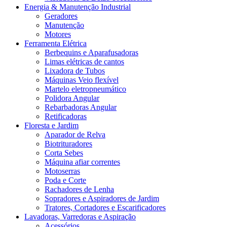
Energia & Manutenção Industrial
Geradores
Manutenção
Motores
Ferramenta Elétrica
Berbequins e Aparafusadoras
Limas elétricas de cantos
Lixadora de Tubos
Máquinas Veio flexível
Martelo eletropneumático
Polidora Angular
Rebarbadoras Angular
Retificadoras
Floresta e Jardim
Aparador de Relva
Biotrituradores
Corta Sebes
Máquina afiar correntes
Motoserras
Poda e Corte
Rachadores de Lenha
Sopradores e Aspiradores de Jardim
Tratores, Cortadores e Escarificadores
Lavadoras, Varredoras e Aspiração
Acessórios