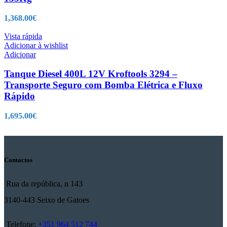
1,368.00
€
Vista rápida
Adicionar à wishlist
Adicionar
Tanque Diesel 400L 12V Kroftools 3294 –
Transporte Seguro com Bomba Elétrica e Fluxo
Rápido
1,695.00
€
Contactos
Rua da república, n 143
3140-443 Seixo de Gatoes
Telefone:
+351 964 512 744