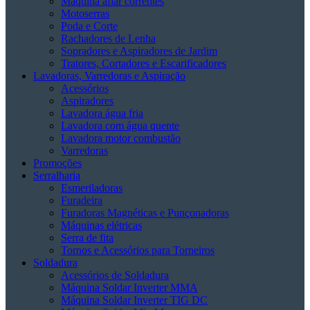
Máquina afiar correntes
Motoserras
Poda e Corte
Rachadores de Lenha
Sopradores e Aspiradores de Jardim
Tratores, Cortadores e Escarificadores
Lavadoras, Varredoras e Aspiração
Acessórios
Aspiradores
Lavadora água fria
Lavadora com água quente
Lavadora motor combustão
Varredoras
Promoções
Serralharia
Esmeriladoras
Furadeira
Furadoras Magnéticas e Punçonadoras
Máquinas elétricas
Serra de fita
Tornos e Acessórios para Torneiros
Soldadura
Acessórios de Soldadura
Máquina Soldar Inverter MMA
Máquina Soldar Inverter TIG DC