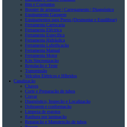
Bits e Conjuntos
Booster de arranque | Carregamento | Diagnóstico
Equipamento Garagem
Equipamentos para Pneus (Desmontar e Equilibrar)
Ferramenta Carroçaria
Ferramenta Eléctrica
Ferramenta Específica
Ferramenta Hidráulica
Ferramenta Lubrificação
Ferramenta Manual
Ferramenta Motor
Kits Sincronização
Regulação e Teste
Transmissão
Veículos Elétricos e Híbridos
Canalização
Chaves
Corte e Preparação de tubos
Cravar
Diagnóstico, Inspeção e Localização
Dobragem e conformação
Limpeza de esgotos
Ranhura por laminação
Reparação e Manutenção de tubos
Roscar