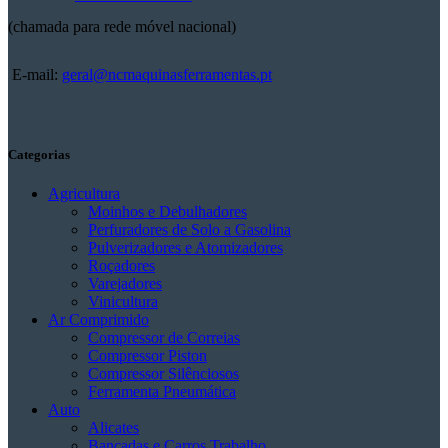
(chamada para rede móvel nacional)
E-mail:
geral@ncmaquinasferramentas.pt
Categorias
Agricultura
Moinhos e Debulhadores
Perfuradores de Solo a Gasolina
Pulverizadores e Atomizadores
Roçadores
Varejadores
Vinicultura
Ar Comprimido
Compressor de Correias
Compressor Piston
Compressor Silênciosos
Ferramenta Pneumática
Auto
Alicates
Bancadas e Carros Trabalho