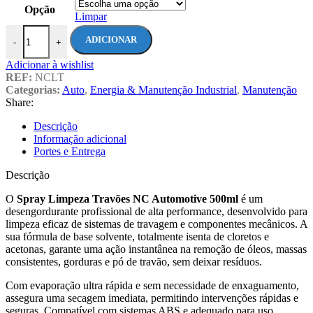
6.90€
Opção
through
Limpar
109.90€
Quantidade de Spray Limpeza Travões NC Automotive 500ml – Desen
ADICIONAR
-
+
Adicionar à wishlist
REF:
NCLT
Categorias:
Auto
,
Energia & Manutenção Industrial
,
Manutenção
Share:
Descrição
Informação adicional
Portes e Entrega
Descrição
O
Spray Limpeza Travões NC Automotive 500ml
é um
desengordurante profissional de alta performance, desenvolvido para
limpeza eficaz de sistemas de travagem e componentes mecânicos. A
sua fórmula de base solvente, totalmente isenta de cloretos e
acetonas, garante uma ação instantânea na remoção de óleos, massas
consistentes, gorduras e pó de travão, sem deixar resíduos.
Com evaporação ultra rápida e sem necessidade de enxaguamento,
assegura uma secagem imediata, permitindo intervenções rápidas e
seguras. Compatível com sistemas ABS e adequado para uso