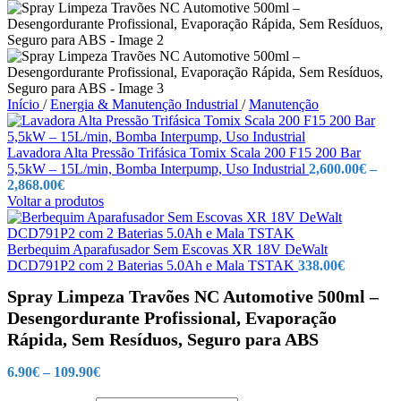
Início
/
Energia & Manutenção Industrial
/
Manutenção
Lavadora Alta Pressão Trifásica Tomix Scala 200 F15 200 Bar
5,5kW – 15L/min, Bomba Interpump, Uso Industrial
2,600.00
€
–
Price
2,868.00
€
range:
Voltar a produtos
2,600.00€
through
2,868.00€
Berbequim Aparafusador Sem Escovas XR 18V DeWalt
DCD791P2 com 2 Baterias 5.0Ah e Mala TSTAK
338.00
€
Spray Limpeza Travões NC Automotive 500ml –
Desengordurante Profissional, Evaporação
Rápida, Sem Resíduos, Seguro para ABS
Price
6.90
€
–
109.90
€
range: