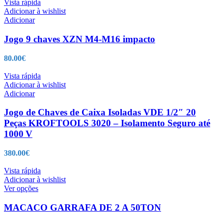
Vista rápida
Adicionar à wishlist
Adicionar
Jogo 9 chaves XZN M4-M16 impacto
80.00
€
Vista rápida
Adicionar à wishlist
Adicionar
Jogo de Chaves de Caixa Isoladas VDE 1/2″ 20
Peças KROFTOOLS 3020 – Isolamento Seguro até
1000 V
380.00
€
Vista rápida
Adicionar à wishlist
This
Ver opções
product
has
MACACO GARRAFA DE 2 A 50TON
multiple